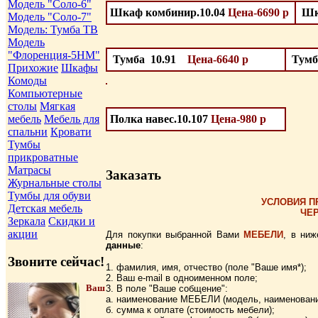
Модель "Соло-6"
Шкаф комбинир.10.04
Цена-6690 р
Шк
Модель "Соло-7"
Модель: Тумба ТВ
Модель
"Флоренция-5НМ"
Тумба 10.91
Цена-6640 р
Тум
Прихожие
Шкафы
Комоды
Компьютерные
столы
Мягкая
мебель
Мебель для
Полка навес.10.107
Цена-980 р
спальни
Кровати
Тумбы
прикроватные
Матрасы
Заказать
Журнальные столы
Тумбы для обуви
УСЛОВИЯ П
Детская мебель
ЧЕ
Зеркала
Скидки и
акции
Для покупки выбранной Вами
МЕБЕЛИ
, в ни
данные
:
Звоните сейчас!
1. фамилия, имя, отчество (поле "Ваше имя*);
2. Ваш e-mail в одноименном поле;
Ваш
3. В поле "Ваше собщение":
а. наименование МЕБЕЛИ (модель, наименовани
б. сумма к оплате (стоимость мебели);