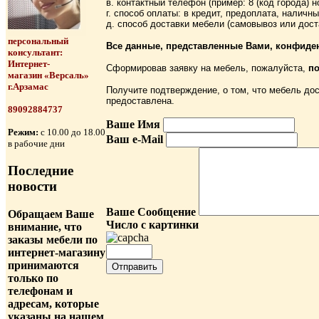
в. контактный телефон (пример: 8 (код города) 
г. способ оплаты: в кредит, предоплата, наличн
д. способ доставки мебели (самовывоз или дост
персональный
Все данные, представленные Вами, конфиде
консультант:
Интернет-
Сформировав заявку на мебель, пожалуйста,
по
магазин «Версаль»
г.Арзамас
Получите подтверждение, о том, что мебель дос
предоставлена.
89092884737
Ваше Имя
Режим:
с 10.00 до 18.00
Ваш e-Mail
в рабочие дни
Последние
новости
Ваше Сообщение
Обращаем Ваше
Число с картинки
внимание, что
заказы мебели по
интернет-магазину
принимаются
только по
телефонам и
адресам, которые
указаны на нашем