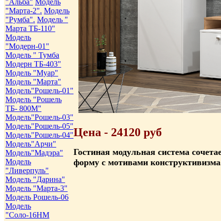
"Альба"
Модель
"Марта-2".
Модель
"Румба".
Модель "
Марта ТБ-110"
Модель
"Модерн-01"
Модель " Тумба
Модерн ТБ-403"
Модель "Муар"
Модель "Марта"
Модель"Рошель-01"
Модель "Рошель
ТБ- 800М"
Модель"Рошель-03"
Модель"Рошель-05"
Цена - 24120 руб
Модель"Рошель-04"
Модель"Арчи"
Гостиная модульная система сочета
Модель"Мадэра"
Модель
форму с мотивами конструктивизма
"Ливерпуль"
Модель "Дарина"
Модель "Марта-3"
Модель Рошель-06
Модель
"Соло-16НМ