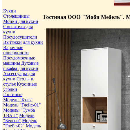
Кухни
Столешницы
Гостиная ООО "Моби Мебель". М
Мойки для кухни
Смесители для
кухни
Посудосушители
Вытяжки для кухни
Варочные
поверхности
Посудомоечные
машины
Духовые
шкафы для кухни
Аксессуары для
кухни
Столы и
стулья
Кухонные
уголки
Гостиные
Модель "Бэль"
Модель "Глейс-01"
Модель: "Тумба
ТВА 1"
Модель
"Берген"
Модель
"Глейс-02"
Модель