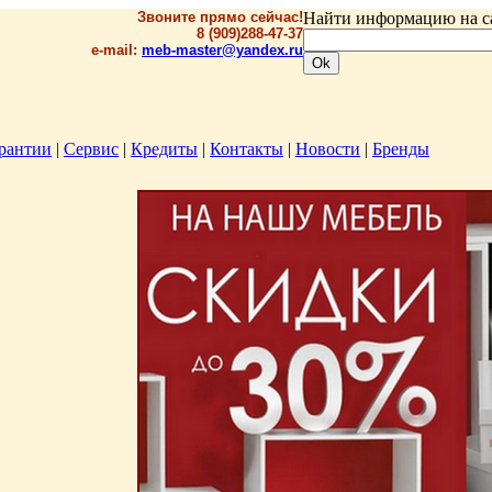
Звоните прямо сейчас!
Найти информацию на с
8 (909)288-47-37
e-mail:
meb-master@yandex.ru
рантии
|
Сервис
|
Кредиты
|
Контакты
|
Новости
|
Бренды