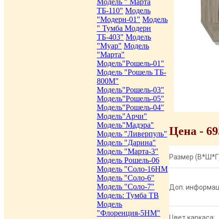
Модель " Марта
ТБ-110"
Модель
"Модерн-01"
Модель
" Тумба Модерн
ТБ-403"
Модель
"Муар"
Модель
"Марта"
Модель"Рошель-01"
Модель "Рошель ТБ-
800М"
Модель"Рошель-03"
Модель"Рошель-05"
Модель"Рошель-04"
Модель"Арчи"
Модель"Мадэра"
Цена - 6
Модель "Ливерпуль"
Модель "Дарина"
Модель "Марта-3"
Размер (В*Ш*Г)
Модель Рошель-06
Модель "Соло-16НМ
Модель "Соло-6"
Модель "Соло-7"
Доп. информац
Модель: Тумба ТВ
Модель
"Флоренция-5НМ"
Цвет каркаса: