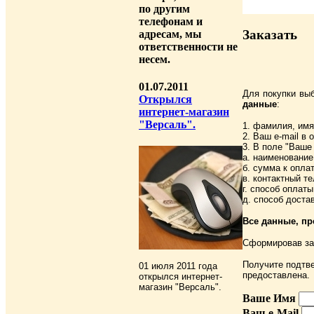
по другим
телефонам и
Заказать
адресам, мы
ответственности не
несем.
01.07.2011
Для покупки вы
Открылся
данные
:
интернет-магазин
"Версаль".
1. фамилия, имя
2. Ваш e-mail в
3. В поле "Ваше
а. наименовани
б. сумма к опла
в. контактный т
г. способ оплат
д. способ доста
Все данные, п
Сформировав за
Получите подтве
01 июля 2011 года
предоставлена.
открылся интернет-
магазин "Версаль".
Ваше Имя
Ваш e-Mail