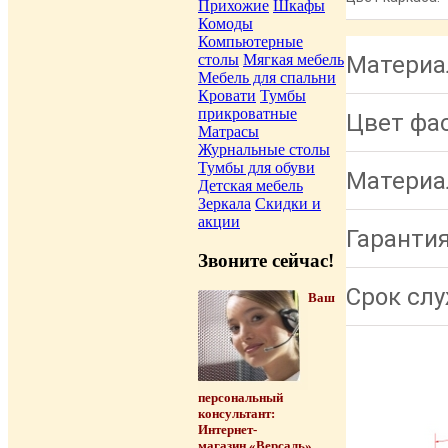
Прихожие
Шкафы
Комоды
Компьютерные
столы
Мягкая мебель
Материа
Мебель для спальни
Кровати
Тумбы
прикроватные
Цвет фа
Матрасы
Журнальные столы
Тумбы для обуви
Материа
Детская мебель
Зеркала
Скидки и
акции
Гарантия
Звоните сейчас!
Срок слу
Ваш
персональный
консультант:
Интернет-
магазин «Версаль»