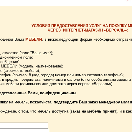
УСЛОВИЯ ПРЕДОСТАВЛЕНИЯ УСЛУГ НА ПОКУПКУ М
ЧЕРЕЗ
ИНТЕРНЕТ-МАГАЗИН «ВЕРСАЛЬ»:
бранной Вами
МЕБЕЛИ
, в нижеследующей форме необходимо отправить
, отчество (поле "Ваше имя*);
 одноименном поле;
 собщение":
е МЕБЕЛИ (модель, наименование);
те (стоимость мебели);
елефон (пример: 8 (код города) номер или номер сотового телефона);
ы: в кредит, предоплата, наличными в салоне (от способа оплаты зависти
вки мебели (самовывоз или доставка через сервис «Версаль»).
редставленные Вами, конфиденциальны.
явку на мебель, пожалуйста,
подтвердите Ваш заказ менеджеру
магаз
рждение, о том, что мебель доступна (
заказ на мебель принят
), и в к