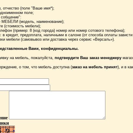
, отчество (поле "Ваше имя*);
 одноименном поле;
 собщение":
е МЕБЕЛИ (модель, наименование);
те (стоимость мебели);
елефон (пример: 8 (код города) номер или номер сотового телефона);
ы: в кредит, предоплата, наличными в салоне (от способа оплаты зависти
вки мебели (самовывоз или доставка через сервис «Версаль»).
редставленные Вами, конфиденциальны.
явку на мебель, пожалуйста,
подтвердите Ваш заказ менеджеру
магаз
рждение, о том, что мебель доступна (
заказ на мебель принят
), и в к
ние
инки