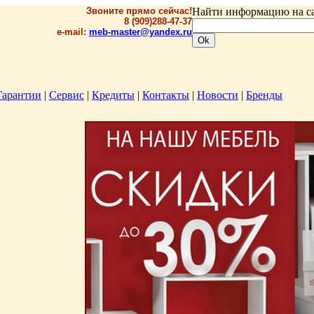
Звоните прямо сейчас!
Найти информацию на са
8 (909)288-47-37
e-mail:
meb-master@yandex.ru
Гарантии
|
Сервис
|
Кредиты
|
Контакты
|
Новости
|
Бренды