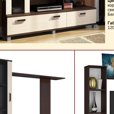
Цв
ко
св
Бе
Га
120