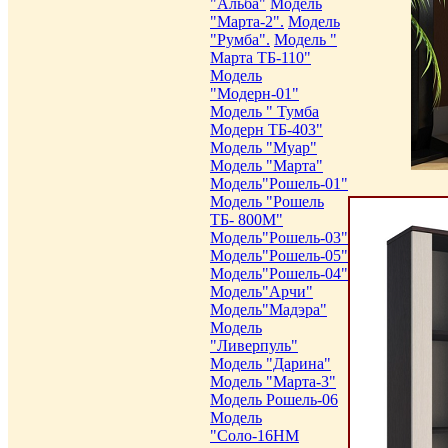
"Альба"
Модель
"Марта-2".
Модель
"Румба".
Модель "
Марта ТБ-110"
Модель
"Модерн-01"
Модель " Тумба
Модерн ТБ-403"
Модель "Муар"
Модель "Марта"
Модель"Рошель-01"
Модель "Рошель
ТБ- 800М"
Модель"Рошель-03"
Модель"Рошель-05"
Модель"Рошель-04"
Модель"Арчи"
Модель"Мадэра"
Модель
"Ливерпуль"
Модель "Дарина"
Модель "Марта-3"
Модель Рошель-06
Модель
"Соло-16НМ