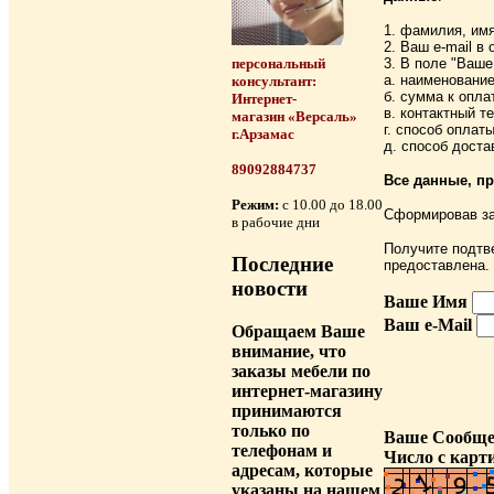
1. фамилия, имя
2. Ваш e-mail в
3. В поле "Ваше
персональный
а. наименовани
консультант:
б. сумма к опла
Интернет-
в. контактный т
магазин «Версаль»
г. способ оплат
г.Арзамас
д. способ доста
89092884737
Все данные, п
Режим:
с 10.00 до 18.00
Сформировав за
в рабочие дни
Получите подтве
Последние
предоставлена.
новости
Ваше Имя
Ваш e-Mail
Обращаем Ваше
внимание, что
заказы мебели по
интернет-магазину
принимаются
только по
Ваше Сообще
телефонам и
Число с карт
адресам, которые
указаны на нашем