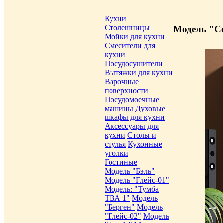
Кухни
Столешницы
Модель "Со
Мойки для кухни
Смесители для
кухни
Посудосушители
Вытяжки для кухни
Варочные
поверхности
Посудомоечные
машины
Духовые
шкафы для кухни
Аксессуары для
кухни
Столы и
стулья
Кухонные
уголки
Гостиные
Модель "Бэль"
Модель "Глейс-01"
Модель: "Тумба
ТВА 1"
Модель
"Берген"
Модель
"Глейс-02"
Модель