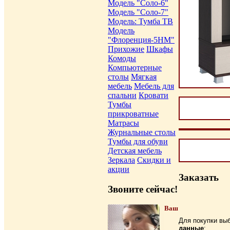
Модель "Соло-6"
Модель "Соло-7"
Модель: Тумба ТВ
Модель
"Флоренция-5НМ"
Прихожие
Шкафы
Комоды
Компьютерные
столы
Мягкая
мебель
Мебель для
спальни
Кровати
Тумбы
прикроватные
Матрасы
Журнальные столы
Тумбы для обуви
Детская мебель
Зеркала
Скидки и
акции
Заказать
Звоните сейчас!
Ваш
Для покупки вы
данные
: