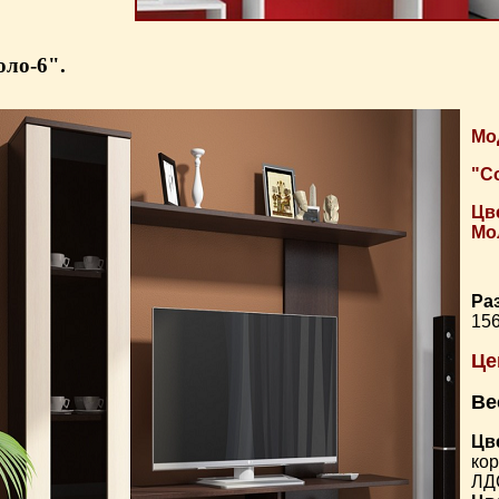
ло-6".
Мо
"С
Цв
Мо
Ра
15
Це
Вес
Цв
ко
ЛД