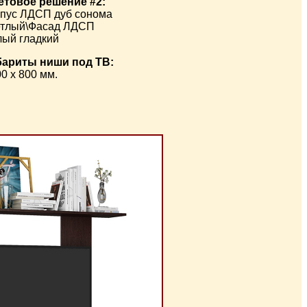
етовое решение #2:
рпус ЛДСП дуб сонома
етлый\Фасад ЛДСП
лый гладкий
бариты ниши под ТВ:
0 х 800 мм.