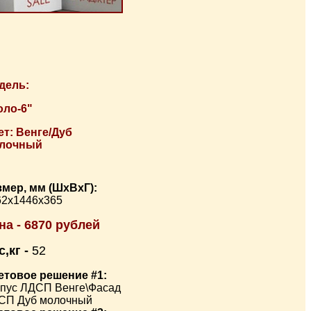
дель:
оло-6"
ет: Венге/Дуб
лочный
змер, мм (ШхВхГ):
62х1446х365
на - 6870 рублей
,кг -
52
етовое решение #1:
рпус ЛДСП Венге\Фасад
СП Дуб молочный