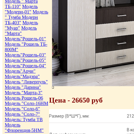
Модель " Марта
ТБ-110"
Модель
"Модерн-01"
Модель
" Тумба Модерн
ТБ-403"
Модель
"Муар"
Модель
"Марта"
Модель"Рошель-01"
Модель "Рошель ТБ-
800М"
Модель"Рошель-03"
Модель"Рошель-05"
Модель"Рошель-04"
Модель"Арчи"
Модель"Мадэра"
Модель "Ливерпуль"
Модель "Дарина"
Модель "Марта-3"
Модель Рошель-06
Цена - 26650 руб
Модель "Соло-16НМ
Модель "Соло-6"
Модель "Соло-7"
Размер (В*Ш*Г), мм:
212
Модель: Тумба ТВ
Модель
В к
"Флоренция-5НМ"