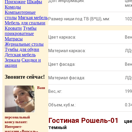
Доп. информация:
цве
Прихожие
Шкафы
меж
Комоды
Компьютерные
столы
Мягкая мебель
Размер ниши под ТВ (В*Ш), мм:
102
Мебель для спальни
Кровати
Тумбы
прикроватные
Цвет каркаса:
Вен
Матрасы
Журнальные столы
Тумбы для обуви
Материал каркаса:
ЛД
Детская мебель
Зеркала
Скидки и
Цвет фасада:
Вен
акции
Звоните сейчас!
Материал фасада:
ЛД
Ваш
Вес, кг:
199
Объем, куб.м.:
0.3
персональный
Гостиная Рошель-01
цве
консультант:
Интернет-
темный
магазин «Версаль»