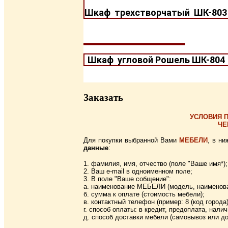
Шкаф трехстворчатый ШК-80
Шкаф угловой Рошель ШК-80
Заказать
УСЛОВИЯ П
ЧЕ
Для покупки выбранной Вами
МЕБЕЛИ
, в н
данные
:
1. фамилия, имя, отчество (поле "Ваше имя*);
2. Ваш e-mail в одноименном поле;
3. В поле "Ваше собщение":
а. наименование МЕБЕЛИ (модель, наименова
б. сумма к оплате (стоимость мебели);
в. контактный телефон (пример: 8 (код города
г. способ оплаты: в кредит, предоплата, нали
д. способ доставки мебели (самовывоз или до