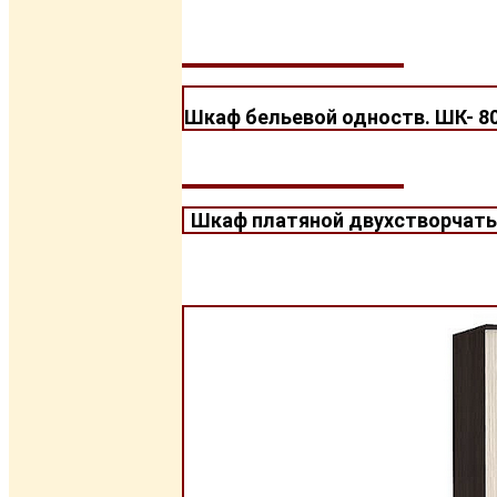
Шкаф бельевой одноств. ШК- 
Шкаф платяной двухстворчаты