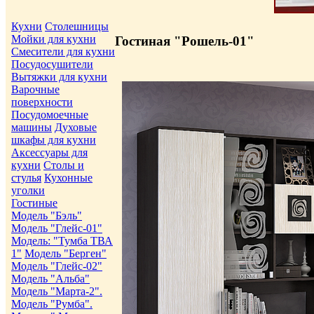
Кухни
Столешницы
Мойки для кухни
Гостиная "Рошель-01"
Смесители для кухни
Посудосушители
Вытяжки для кухни
Варочные
поверхности
Посудомоечные
машины
Духовые
шкафы для кухни
Аксессуары для
кухни
Столы и
стулья
Кухонные
уголки
Гостиные
Модель "Бэль"
Модель "Глейс-01"
Модель: "Тумба ТВА
1"
Модель "Берген"
Модель "Глейс-02"
Модель "Альба"
Модель "Марта-2".
Модель "Румба".