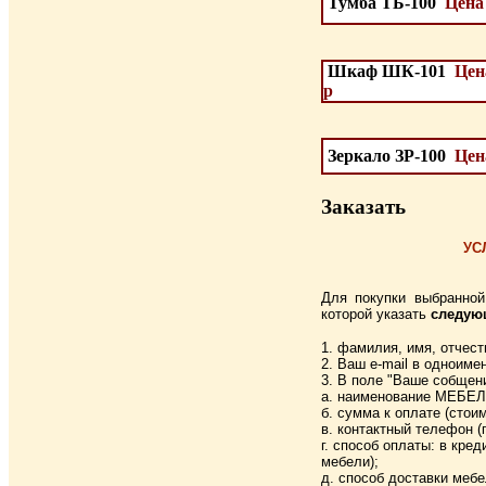
Тумба ТБ-100
Цена 
Шкаф ШК-101
Цен
р
Зеркало ЗР-100
Цена
Заказать
УС
Для покупки выбранн
которой указать
следую
1. фамилия, имя, отчест
2. Ваш e-mail в одноиме
3. В поле "Ваше собщен
а. наименование МЕБЕЛИ
б. сумма к оплате (стои
в. контактный телефон (
г. способ оплаты: в кре
мебели);
д. способ доставки мебе