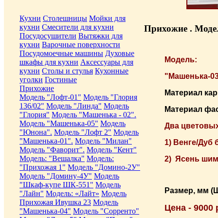
Кухни
Столешницы
Мойки для
кухни
Смесители для кухни
Прихожие . Моде
Посудосушители
Вытяжки для
кухни
Варочные поверхности
Посудомоечные машины
Духовые
Модель:
шкафы для кухни
Аксессуары для
кухни
Столы и стулья
Кухонные
"Машенька-0
уголки
Гостиные
Прихожие
Материал кар
Модель "Лофт-01"
Модель "Глория
136/02"
Модель "Линда"
Модель
Материал фа
"Глория"
Модель "Машенька - 02".
Модель "Машенька-05"
Модель
Два цветовых
"Юнона".
Модель "Лофт 2"
Модель
"Машенька-01".
Модель "Милан"
1) Венге/Дуб
Модель "Фаворит".
Модель "Кент"
Модель: "Вешалка"
Модель:
2) Ясень шим
"Прихожая 1"
Модель "Домино-2У"
Модель "Домину-4У"
Модель
"Шкаф-купе ШК-551"
Модель
Размер, мм (
"Лайн"
Модель: «Лайт»
Модель
Прихожая Ивушка 23
Модель
Цена - 9000
"Машенька-04"
Модель "Сорренто"