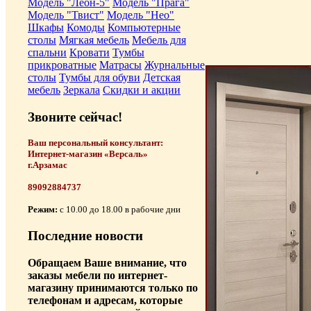
Модель "Леон-5"
Модель "Прага"
Модель "Твист"
Модель "Нео"
Шкафы
Комоды
Компьютерные
столы
Мягкая мебель
Мебель для
спальни
Кровати
Тумбы
прикроватные
Матрасы
Журнальные
столы
Тумбы для обуви
Детская
мебель
Зеркала
Скидки и акции
Звоните сейчас!
Ваш персональный консультант:
Интернет-магазин «Версаль»
г.Арзамас
89092884737
Режим:
с 10.00 до 18.00 в рабочие дни
Последние новости
Обращаем Ваше внимание, что
заказы мебели по интернет-
магазину принимаются только по
телефонам и адресам, которые