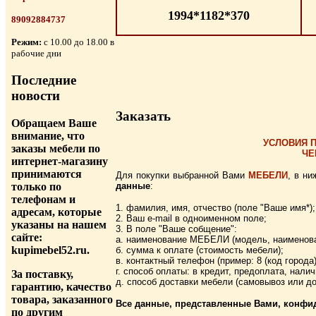
1994*1182*370
89092884737
Режим:
с 10.00 до 18.00 в
рабочие дни
Последние
новости
Заказать
Обращаем Ваше
внимание, что
УСЛОВИЯ П
заказы мебели по
ЧЕ
интернет-магазину
принимаются
Для покупки выбранной Вами
МЕБЕЛИ
, в н
только по
данные
:
телефонам и
1. фамилия, имя, отчество (поле "Ваше имя*);
адресам, которые
2. Ваш e-mail в одноименном поле;
указаны на нашем
3. В поле "Ваше собщение":
сайте:
а. наименование МЕБЕЛИ (модель, наименова
kupimebel52.ru.
б. сумма к оплате (стоимость мебели);
в. контактный телефон (пример: 8 (код города
г. способ оплаты: в кредит, предоплата, нали
За поставку,
д. способ доставки мебели (самовывоз или до
гарантию, качество
товара, заказанного
Все данные, представленные Вами, конфи
по другим