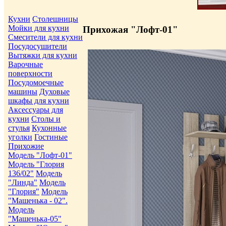
Кухни
Столешницы
Мойки для кухни
Прихожая "Лофт-01"
Смесители для кухни
Посудосушители
Вытяжки для кухни
Варочные
поверхности
Посудомоечные
машины
Духовые
шкафы для кухни
Аксессуары для
кухни
Столы и
стулья
Кухонные
уголки
Гостиные
Прихожие
Модель "Лофт-01"
Модель "Глория
136/02"
Модель
"Линда"
Модель
"Глория"
Модель
"Машенька - 02".
Модель
"Машенька-05"