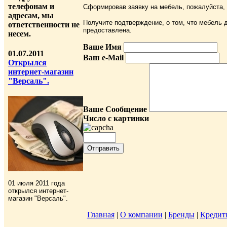
телефонам и
Сформировав заявку на мебель, пожалуйста,
адресам, мы
Получите подтверждение, о том, что мебель д
ответственности не
предоставлена.
несем.
Ваше Имя
01.07.2011
Ваш e-Mail
Открылся
интернет-магазин
"Версаль".
Ваше Сообщение
Число с картинки
01 июля 2011 года
открылся интернет-
магазин "Версаль".
Главная
|
О компании
|
Бренды
|
Кредит