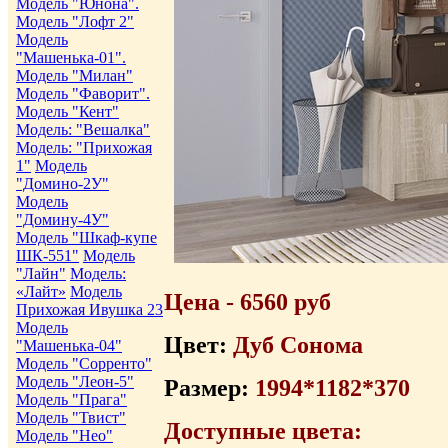
Модель "Юнона".
Модель "Лофт 2"
Модель
"Машенька-01".
Модель "Милан"
Модель "Фаворит".
Модель "Кент"
Модель: "Вешалка"
Модель: "Прихожая
1"
Модель
"Домино-2У"
Модель
"Домину-4У"
Модель "Шкаф-купе
ШК-551"
Модель
"Лайн"
Модель:
«Лайт»
Модель
Цена - 6560 руб
Прихожая Ивушка 23
Модель
Цвет:
Дуб Сонома
"Машенька-04"
Модель "Сорренто"
Модель "Леон-5"
Размер:
1994*1182*370
Модель "Прага"
Модель "Твист"
Доступные цвета:
Модель "Нео"