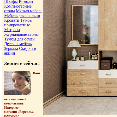
Шкафы
Комоды
Компьютерные
столы
Мягкая мебель
Мебель для спальни
Кровати
Тумбы
прикроватные
Матрасы
Журнальные столы
Тумбы для обуви
Детская мебель
Зеркала
Скидки и
акции
Звоните сейчас!
Ваш
персональный
консультант:
Интернет-
магазин «Версаль»
г.Арзамас