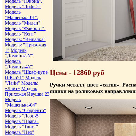
Модель "Юнона".
Модель "Лофт 2"
Модель
"Машенька-01".
Модель "Милан"
Модель "Фаворит".
Модель "Кент"
Модель: "Вешалка"
Модель: "Прихожая
1"
Модель
"Домино-2У"
Модель
"Домину-4У"
Цена - 12860 руб
Модель "Шкаф-купе
ШК-551"
Модель
"Лайн"
Модель:
Ручки металл, цвет «сатин». Ра
«Лайт»
Модель
ящики на роликовых направляющих
Прихожая Ивушка 23
Модель
"Машенька-04"
Модель "Сорренто"
Модель "Леон-5"
Модель "Прага"
Модель "Твист"
Модель "Нео"