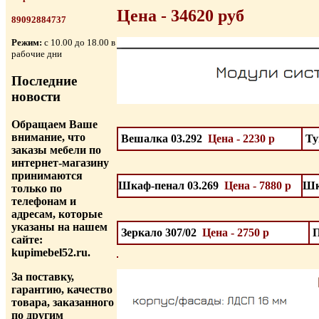
Цена - 34620 руб
89092884737
Режим:
с 10.00 до 18.00 в
рабочие дни
Последние
новости
Обращаем Ваше
внимание, что
Вешалка 03.292
Цена - 2230 р
Ту
заказы мебели по
интернет-магазину
принимаются
Шкаф-пенал 03.269
Цена - 7880 р
Шк
только по
телефонам и
адресам, которые
указаны на нашем
Зеркало 307/02
Цена - 2750 р
сайте:
kupimebel52.ru.
За поставку,
гарантию, качество
товара, заказанного
по другим