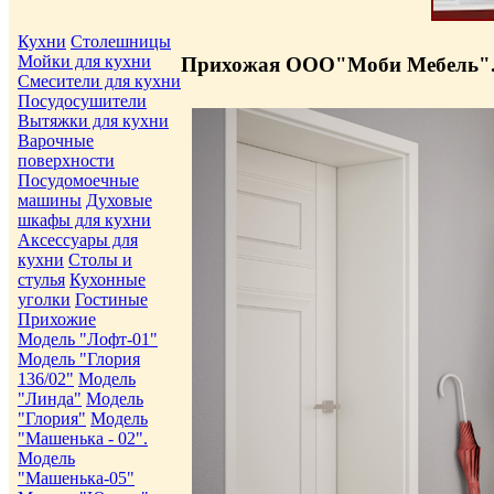
Кухни
Столешницы
Мойки для кухни
Прихожая ООО"Моби Мебель".
Смесители для кухни
Посудосушители
Вытяжки для кухни
Варочные
поверхности
Посудомоечные
машины
Духовые
шкафы для кухни
Аксессуары для
кухни
Столы и
стулья
Кухонные
уголки
Гостиные
Прихожие
Модель "Лофт-01"
Модель "Глория
136/02"
Модель
"Линда"
Модель
"Глория"
Модель
"Машенька - 02".
Модель
"Машенька-05"