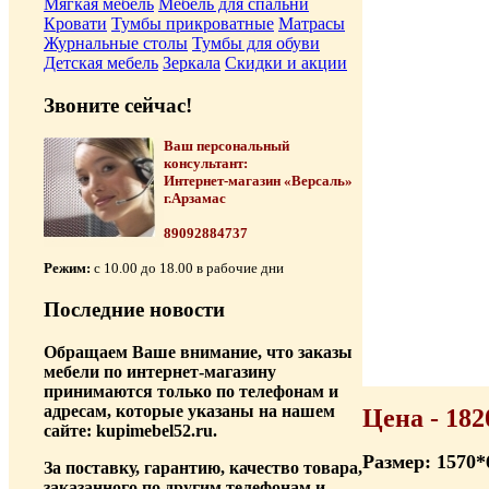
Мягкая мебель
Мебель для спальни
Кровати
Тумбы прикроватные
Матрасы
Журнальные столы
Тумбы для обуви
Детская мебель
Зеркала
Скидки и акции
Звоните сейчас!
Ваш персональный
консультант:
Интернет-магазин «Версаль»
г.Арзамас
89092884737
Режим:
с 10.00 до 18.00 в рабочие дни
Последние новости
Обращаем Ваше внимание, что заказы
мебели по интернет-магазину
принимаются только по телефонам и
адресам, которые указаны на нашем
Цена - 182
сайте: kupimebel52.ru.
Размер: 1570*
За поставку, гарантию, качество товара,
заказанного по другим телефонам и