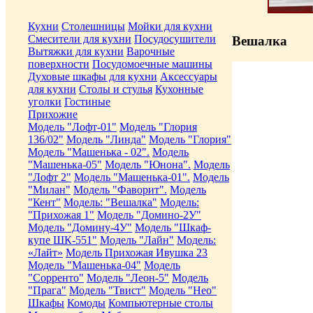
Кухни
Столешницы
Мойки для кухни
Смесители для кухни
Посудосушители
Вешалка
Вытяжки для кухни
Варочные
поверхности
Посудомоечные машины
Духовые шкафы для кухни
Аксессуары
для кухни
Столы и стулья
Кухонные
уголки
Гостиные
Прихожие
Модель "Лофт-01"
Модель "Глория
136/02"
Модель "Линда"
Модель "Глория"
Модель "Машенька - 02".
Модель
"Машенька-05"
Модель "Юнона".
Модель
"Лофт 2"
Модель "Машенька-01".
Модель
"Милан"
Модель "Фаворит".
Модель
"Кент"
Модель: "Вешалка"
Модель:
"Прихожая 1"
Модель "Домино-2У"
Модель "Домину-4У"
Модель "Шкаф-
купе ШК-551"
Модель "Лайн"
Модель:
«Лайт»
Модель Прихожая Ивушка 23
Модель "Машенька-04"
Модель
"Сорренто"
Модель "Леон-5"
Модель
"Прага"
Модель "Твист"
Модель "Нео"
Шкафы
Комоды
Компьютерные столы