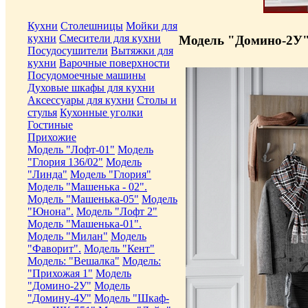
Кухни
Столешницы
Мойки для
кухни
Смесители для кухни
Модель "Домино-2У"
Посудосушители
Вытяжки для
кухни
Варочные поверхности
Посудомоечные машины
Духовые шкафы для кухни
Аксессуары для кухни
Столы и
стулья
Кухонные уголки
Гостиные
Прихожие
Модель "Лофт-01"
Модель
"Глория 136/02"
Модель
"Линда"
Модель "Глория"
Модель "Машенька - 02".
Модель "Машенька-05"
Модель
"Юнона".
Модель "Лофт 2"
Модель "Машенька-01".
Модель "Милан"
Модель
"Фаворит".
Модель "Кент"
Модель: "Вешалка"
Модель:
"Прихожая 1"
Модель
"Домино-2У"
Модель
"Домину-4У"
Модель "Шкаф-