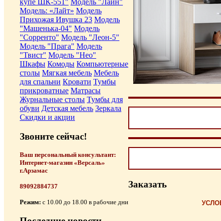
купе ШК-551"
Модель "Лайн"
Модель: «Лайт»
Модель
Прихожая Ивушка 23
Модель
"Машенька-04"
Модель
"Сорренто"
Модель "Леон-5"
Модель "Прага"
Модель
"Твист"
Модель "Нео"
Шкафы
Комоды
Компьютерные
столы
Мягкая мебель
Мебель
для спальни
Кровати
Тумбы
прикроватные
Матрасы
Журнальные столы
Тумбы для
обуви
Детская мебель
Зеркала
Скидки и акции
Звоните сейчас!
Ваш персональный консультант:
Интернет-магазин «Версаль»
г.Арзамас
Заказать
89092884737
Режим:
с 10.00 до 18.00 в рабочие дни
УСЛО
Последние новости