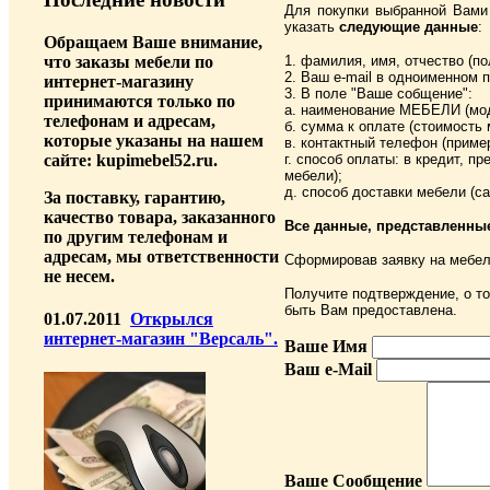
Для покупки выбранной Вам
указать
следующие данные
:
Обращаем Ваше внимание,
что заказы мебели по
1. фамилия, имя, отчество (по
2. Ваш e-mail в одноименном 
интернет-магазину
3. В поле "Ваше собщение":
принимаются только по
а. наименование МЕБЕЛИ (мод
телефонам и адресам,
б. сумма к оплате (стоимость 
которые указаны на нашем
в. контактный телефон (пример
сайте: kupimebel52.ru.
г. способ оплаты: в кредит, п
мебели);
д. способ доставки мебели (с
За поставку, гарантию,
качество товара, заказанного
Все данные, представленны
по другим телефонам и
адресам, мы ответственности
Сформировав заявку на мебел
не несем.
Получите подтверждение, о то
быть Вам предоставлена.
01.07.2011
Открылся
интернет-магазин "Версаль".
Ваше Имя
Ваш e-Mail
Ваше Сообщение